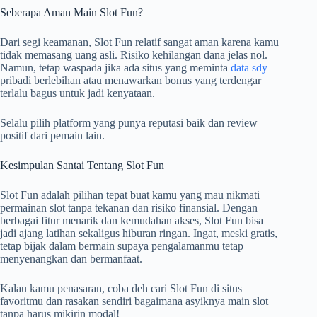
Seberapa Aman Main Slot Fun?
Dari segi keamanan, Slot Fun relatif sangat aman karena kamu
tidak memasang uang asli. Risiko kehilangan dana jelas nol.
Namun, tetap waspada jika ada situs yang meminta
data sdy
pribadi berlebihan atau menawarkan bonus yang terdengar
terlalu bagus untuk jadi kenyataan.
Selalu pilih platform yang punya reputasi baik dan review
positif dari pemain lain.
Kesimpulan Santai Tentang Slot Fun
Slot Fun adalah pilihan tepat buat kamu yang mau nikmati
permainan slot tanpa tekanan dan risiko finansial. Dengan
berbagai fitur menarik dan kemudahan akses, Slot Fun bisa
jadi ajang latihan sekaligus hiburan ringan. Ingat, meski gratis,
tetap bijak dalam bermain supaya pengalamanmu tetap
menyenangkan dan bermanfaat.
Kalau kamu penasaran, coba deh cari Slot Fun di situs
favoritmu dan rasakan sendiri bagaimana asyiknya main slot
tanpa harus mikirin modal!