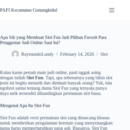
Skip
to
PAFI Kecamatan Gunungkidul
content
Apa Sih yang Membuat Slot Fun Jadi Pilihan Favorit Para
Penggemar Judi Online Saat Ini?
RaymundoLundy
February 14, 2026
Slot
Kalau kamu pernah main judi online, pasti nggak asing
dengan istilah
Slot Fun
. Tapi, apa sebenarnya yang bikin slot
jenis ini begitu menarik dan diminati banyak orang? Yuk, kita
ngobrol santai tentang dunia Slot Fun yang ternyata punya
daya tarik tersendiri dibandingkan permainan slot biasa.
Mengenal Apa Itu Slot Fun
Slot Fun adalah versi permainan slot yang dirancang khusus
untuk memberikan pengalaman bermain yang menyenangkan
tanpa harus mempertaruhkan uang asli. Biasanya, Slot Fun