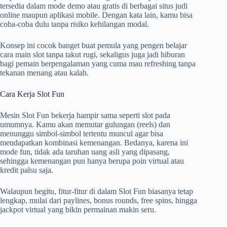
tersedia dalam mode demo atau gratis di berbagai situs judi
online maupun aplikasi mobile. Dengan kata lain, kamu bisa
coba-coba dulu tanpa risiko kehilangan modal.
Konsep ini cocok banget buat pemula yang pengen belajar
cara main slot tanpa takut rugi, sekaligus juga jadi hiburan
bagi pemain berpengalaman yang cuma mau refreshing tanpa
tekanan menang atau kalah.
Cara Kerja Slot Fun
Mesin Slot Fun bekerja hampir sama seperti slot pada
umumnya. Kamu akan memutar gulungan (reels) dan
menunggu simbol-simbol tertentu muncul agar bisa
mendapatkan kombinasi kemenangan. Bedanya, karena ini
mode fun, tidak ada taruhan uang asli yang dipasang,
sehingga kemenangan pun hanya berupa poin virtual atau
kredit palsu saja.
Walaupun begitu, fitur-fitur di dalam Slot Fun biasanya tetap
lengkap, mulai dari paylines, bonus rounds, free spins, hingga
jackpot virtual yang bikin permainan makin seru.