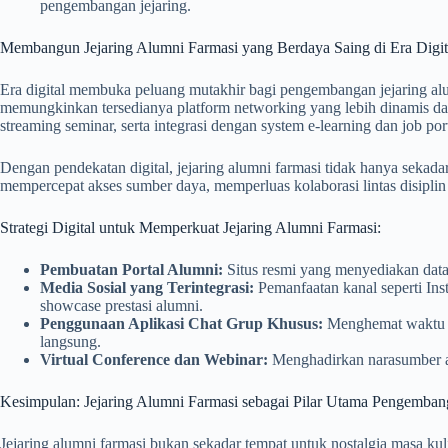
pengembangan jejaring.
Membangun Jejaring Alumni Farmasi yang Berdaya Saing di Era Digit
Era digital membuka peluang mutakhir bagi pengembangan jejaring alu
memungkinkan tersedianya platform networking yang lebih dinamis dan 
streaming seminar, serta integrasi dengan system e-learning dan job port
Dengan pendekatan digital, jejaring alumni farmasi tidak hanya sekad
mempercepat akses sumber daya, memperluas kolaborasi lintas disiplin
Strategi Digital untuk Memperkuat Jejaring Alumni Farmasi:
Pembuatan Portal Alumni:
Situs resmi yang menyediakan datab
Media Sosial yang Terintegrasi:
Pemanfaatan kanal seperti In
showcase prestasi alumni.
Penggunaan Aplikasi Chat Grup Khusus:
Menghemat waktu k
langsung.
Virtual Conference dan Webinar:
Menghadirkan narasumber ahli
Kesimpulan: Jejaring Alumni Farmasi sebagai Pilar Utama Pengemban
Jejaring alumni farmasi bukan sekadar tempat untuk nostalgia masa k