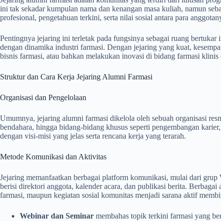
ini tak sekadar kumpulan nama dan kenangan masa kuliah, namun seba
profesional, pengetahuan terkini, serta nilai sosial antara para anggotan
Pentingnya jejaring ini terletak pada fungsinya sebagai ruang bertuka
dengan dinamika industri farmasi. Dengan jejaring yang kuat, kese
bisnis farmasi, atau bahkan melakukan inovasi di bidang farmasi klinis 
Struktur dan Cara Kerja Jejaring Alumni Farmasi
Organisasi dan Pengelolaan
Umumnya, jejaring alumni farmasi dikelola oleh sebuah organisasi resmi
bendahara, hingga bidang-bidang khusus seperti pengembangan karier, ris
dengan visi-misi yang jelas serta rencana kerja yang terarah.
Metode Komunikasi dan Aktivitas
Jejaring memanfaatkan berbagai platform komunikasi, mulai dari gru
berisi direktori anggota, kalender acara, dan publikasi berita. Berbaga
farmasi, maupun kegiatan sosial komunitas menjadi sarana aktif memb
Webinar dan Seminar
membahas topik terkini farmasi yang be