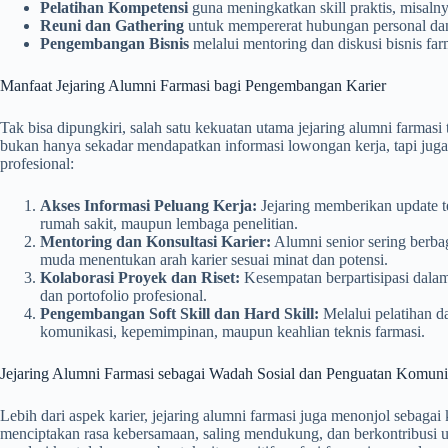
Pelatihan Kompetensi
guna meningkatkan skill praktis, misaln
Reuni dan Gathering
untuk mempererat hubungan personal dan
Pengembangan Bisnis
melalui mentoring dan diskusi bisnis far
Manfaat Jejaring Alumni Farmasi bagi Pengembangan Karier
Tak bisa dipungkiri, salah satu kekuatan utama jejaring alumni farmasi
bukan hanya sekadar mendapatkan informasi lowongan kerja, tapi jug
profesional:
Akses Informasi Peluang Kerja:
Jejaring memberikan update ter
rumah sakit, maupun lembaga penelitian.
Mentoring dan Konsultasi Karier:
Alumni senior sering berba
muda menentukan arah karier sesuai minat dan potensi.
Kolaborasi Proyek dan Riset:
Kesempatan berpartisipasi dalam
dan portofolio profesional.
Pengembangan Soft Skill dan Hard Skill:
Melalui pelatihan 
komunikasi, kepemimpinan, maupun keahlian teknis farmasi.
Jejaring Alumni Farmasi sebagai Wadah Sosial dan Penguatan Komuni
Lebih dari aspek karier, jejaring alumni farmasi juga menonjol sebagai 
menciptakan rasa kebersamaan, saling mendukung, dan berkontribusi 