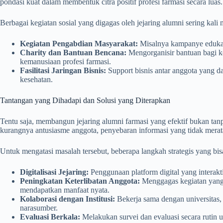
pondasi kuat dalam membentuk citra positif profesi farmasi secara luas.
Berbagai kegiatan sosial yang digagas oleh jejaring alumni sering kali m
Kegiatan Pengabdian Masyarakat:
Misalnya kampanye edukasi
Charity dan Bantuan Bencana:
Mengorganisir bantuan bagi k
kemanusiaan profesi farmasi.
Fasilitasi Jaringan Bisnis:
Support bisnis antar anggota yang da
kesehatan.
Tantangan yang Dihadapi dan Solusi yang Diterapkan
Tentu saja, membangun jejaring alumni farmasi yang efektif bukan tan
kurangnya antusiasme anggota, penyebaran informasi yang tidak merat
Untuk mengatasi masalah tersebut, beberapa langkah strategis yang bisa
Digitalisasi Jejaring:
Penggunaan platform digital yang interakt
Peningkatan Keterlibatan Anggota:
Menggagas kegiatan yang
mendapatkan manfaat nyata.
Kolaborasi dengan Institusi:
Bekerja sama dengan universitas, o
narasumber.
Evaluasi Berkala:
Melakukan survei dan evaluasi secara rutin