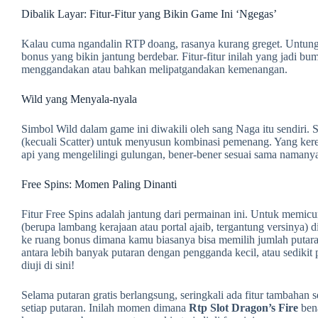
Dibalik Layar: Fitur-Fitur yang Bikin Game Ini ‘Ngegas’
Kalau cuma ngandalin RTP doang, rasanya kurang greget. Untungn
bonus yang bikin jantung berdebar. Fitur-fitur inilah yang jadi 
menggandakan atau bahkan melipatgandakan kemenangan.
Wild yang Menyala-nyala
Simbol Wild dalam game ini diwakili oleh sang Naga itu sendiri. 
(kecuali Scatter) untuk menyusun kombinasi pemenang. Yang kere
api yang mengelilingi gulungan, bener-bener sesuai sama namanya
Free Spins: Momen Paling Dinanti
Fitur Free Spins adalah jantung dari permainan ini. Untuk memic
(berupa lambang kerajaan atau portal ajaib, tergantung versinya)
ke ruang bonus dimana kamu biasanya bisa memilih jumlah putaran
antara lebih banyak putaran dengan pengganda kecil, atau sedikit
diuji di sini!
Selama putaran gratis berlangsung, seringkali ada fitur tambahan
setiap putaran. Inilah momen dimana
Rtp Slot Dragon’s Fire
bena