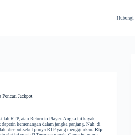
Hubungi
a Pencari Jackpot
stilah RTP, atau Return to Player. Angka ini kayak
at dapetin kemenangan dalam jangka panjang. Nah, di
selalu disebut-sebut punya RTP yang menggiurkan:
Rtp
in slot ini spesial? Ternyata nggak. Game ini punya