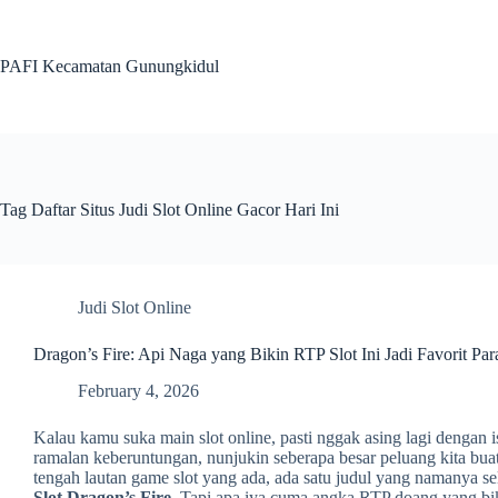
Skip
to
content
PAFI Kecamatan Gunungkidul
Tag
Daftar Situs Judi Slot Online Gacor Hari Ini
Judi Slot Online
Dragon’s Fire: Api Naga yang Bikin RTP Slot Ini Jadi Favorit Par
February 4, 2026
Kalau kamu suka main slot online, pasti nggak asing lagi dengan i
ramalan keberuntungan, nunjukin seberapa besar peluang kita bu
tengah lautan game slot yang ada, ada satu judul yang namanya 
Slot Dragon’s Fire
. Tapi apa iya cuma angka RTP doang yang bik