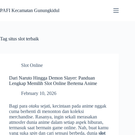
Skip
to
PAFI Kecamatan Gunungkidul
content
Tag
situs slot terbaik
Slot Online
Dari Naruto Hingga Demon Slayer: Panduan
Lengkap Memilih Slot Online Bertema Anime
February 10, 2026
Bagi para
otaku
sejati, kecintaan pada anime nggak
cuma berhenti di menonton dan koleksi
merchandise. Rasanya, ingin sekali merasakan
atmosfer dunia anime dalam setiap aspek hiburan,
termasuk saat bermain game online. Nah, buat kamu
yang suka
spin
dan cari sensasi berbeda, dunia
slot