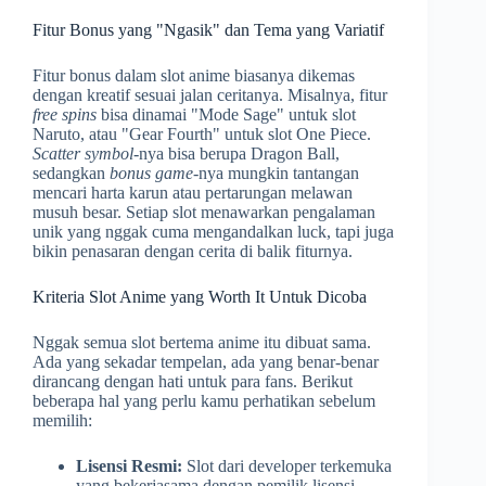
Fitur Bonus yang "Ngasik" dan Tema yang Variatif
Fitur bonus dalam slot anime biasanya dikemas
dengan kreatif sesuai jalan ceritanya. Misalnya, fitur
free spins
bisa dinamai "Mode Sage" untuk slot
Naruto, atau "Gear Fourth" untuk slot One Piece.
Scatter symbol
-nya bisa berupa Dragon Ball,
sedangkan
bonus game
-nya mungkin tantangan
mencari harta karun atau pertarungan melawan
musuh besar. Setiap slot menawarkan pengalaman
unik yang nggak cuma mengandalkan luck, tapi juga
bikin penasaran dengan cerita di balik fiturnya.
Kriteria Slot Anime yang Worth It Untuk Dicoba
Nggak semua slot bertema anime itu dibuat sama.
Ada yang sekadar tempelan, ada yang benar-benar
dirancang dengan hati untuk para fans. Berikut
beberapa hal yang perlu kamu perhatikan sebelum
memilih:
Lisensi Resmi:
Slot dari developer terkemuka
yang bekerjasama dengan pemilik lisensi