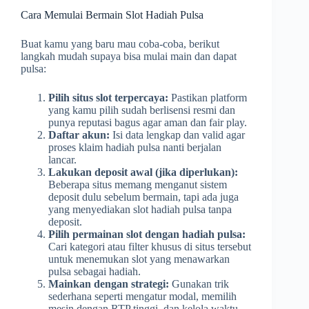
Cara Memulai Bermain Slot Hadiah Pulsa
Buat kamu yang baru mau coba-coba, berikut
langkah mudah supaya bisa mulai main dan dapat
pulsa:
Pilih situs slot terpercaya:
Pastikan platform
yang kamu pilih sudah berlisensi resmi dan
punya reputasi bagus agar aman dan fair play.
Daftar akun:
Isi data lengkap dan valid agar
proses klaim hadiah pulsa nanti berjalan
lancar.
Lakukan deposit awal (jika diperlukan):
Beberapa situs memang menganut sistem
deposit dulu sebelum bermain, tapi ada juga
yang menyediakan slot hadiah pulsa tanpa
deposit.
Pilih permainan slot dengan hadiah pulsa:
Cari kategori atau filter khusus di situs tersebut
untuk menemukan slot yang menawarkan
pulsa sebagai hadiah.
Mainkan dengan strategi:
Gunakan trik
sederhana seperti mengatur modal, memilih
mesin dengan RTP tinggi, dan kelola waktu