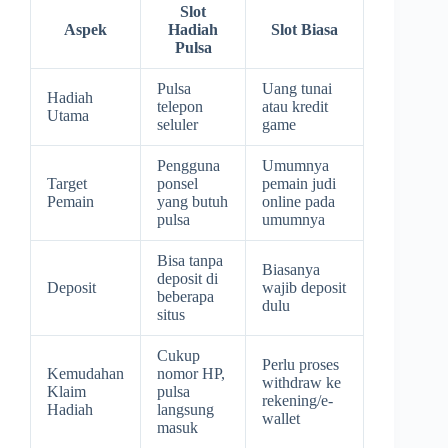
Slot
Aspek
Hadiah
Slot Biasa
Pulsa
Pulsa
Uang tunai
Hadiah
telepon
atau kredit
Utama
seluler
game
Pengguna
Umumnya
Target
ponsel
pemain judi
Pemain
yang butuh
online pada
pulsa
umumnya
Bisa tanpa
Biasanya
deposit di
Deposit
wajib deposit
beberapa
dulu
situs
Cukup
Perlu proses
Kemudahan
nomor HP,
withdraw ke
Klaim
pulsa
rekening/e-
Hadiah
langsung
wallet
masuk