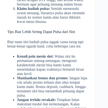
bermain agar peluang menang makin besar.
Klaim hadiah pulsa:
Setelah memenuhi
syarat menang, biasanya pulsa akan otomatis
masuk ke nomor kamu atau harus diklaim
lewat menu khusus.
Tips Biar Lebih Sering Dapat Pulsa dari Slot
Biar main slot hadiah pulsa nggak cuma iseng tapi
benar-benar ngasih hasil, coba beberapa cara ini:
Kenali pola mesin slot:
Walau slot itu
permainan untung-untungan, mengenal
karakteristik mesin bisa bantu kamu
menentukan kapan waktunya bertaruh besar
atau kecil.
Manfaatkan bonus dan promo:
Jangan lupa
cek selalu promo terbaru dari situs tempat
kamu main. Bonus deposit, cashback, hingga
turnamen slot bisa menambah peluang dapat
pulsa.
Jangan terlalu serakah:
Tetapkan batas
maksimal modal dan kemenangan. Kalau