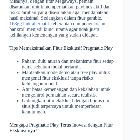
Misalnya, dengan fitur Megaways, pemain
disarankan untuk memperhatikan paylines aktif dan
risiko taruhan yang disesuaikan agar mendapatkan
hasil maksimal. Sedangkan dalam fitur gamble,
168gg link alternatif
keberanian dan pengelolaan
bankroll menjadi kunci utama agar tidak justru
kehilangan kemenangan yang sudah didapat.
Tips Memaksimalkan Fitur Eksklusif Pragmatic Play
Pahami dulu aturan dan mekanisme fitur setiap
game sebelum mulai bertaruh.
Manfaatkan mode demo atau free play untuk
mengenal fitur eksklusif tanpa risiko
kehilangan modal.
Atur batas kemenangan dan kekalahan untuk
mengontrol permainan secara realistis.
Gabungkan fitur eksklusif dengan bonus dari
situs judi terpercaya untuk memperbesar
keuntungan.
Mengapa Pragmatic Play Terus Inovasi dengan Fitur
Eksklusifnya?