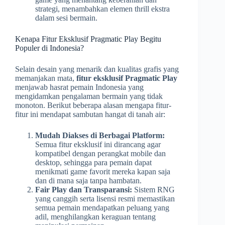
strategi, menambahkan elemen thrill ekstra
dalam sesi bermain.
Kenapa Fitur Eksklusif Pragmatic Play Begitu
Populer di Indonesia?
Selain desain yang menarik dan kualitas grafis yang
memanjakan mata,
fitur eksklusif Pragmatic Play
menjawab hasrat pemain Indonesia yang
mengidamkan pengalaman bermain yang tidak
monoton. Berikut beberapa alasan mengapa fitur-
fitur ini mendapat sambutan hangat di tanah air:
Mudah Diakses di Berbagai Platform:
Semua fitur eksklusif ini dirancang agar
kompatibel dengan perangkat mobile dan
desktop, sehingga para pemain dapat
menikmati game favorit mereka kapan saja
dan di mana saja tanpa hambatan.
Fair Play dan Transparansi:
Sistem RNG
yang canggih serta lisensi resmi memastikan
semua pemain mendapatkan peluang yang
adil, menghilangkan keraguan tentang