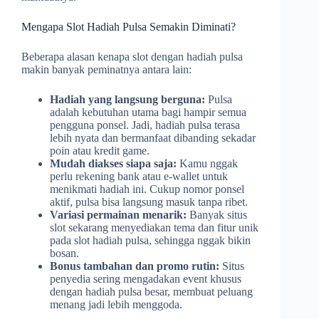
Mengapa Slot Hadiah Pulsa Semakin Diminati?
Beberapa alasan kenapa slot dengan hadiah pulsa
makin banyak peminatnya antara lain:
Hadiah yang langsung berguna:
Pulsa
adalah kebutuhan utama bagi hampir semua
pengguna ponsel. Jadi, hadiah pulsa terasa
lebih nyata dan bermanfaat dibanding sekadar
poin atau kredit game.
Mudah diakses siapa saja:
Kamu nggak
perlu rekening bank atau e-wallet untuk
menikmati hadiah ini. Cukup nomor ponsel
aktif, pulsa bisa langsung masuk tanpa ribet.
Variasi permainan menarik:
Banyak situs
slot sekarang menyediakan tema dan fitur unik
pada slot hadiah pulsa, sehingga nggak bikin
bosan.
Bonus tambahan dan promo rutin:
Situs
penyedia sering mengadakan event khusus
dengan hadiah pulsa besar, membuat peluang
menang jadi lebih menggoda.