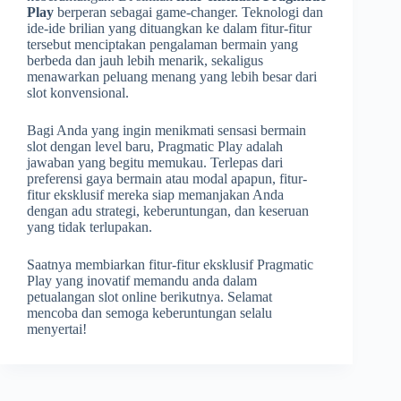
Play
berperan sebagai game-changer. Teknologi dan
ide-ide brilian yang dituangkan ke dalam fitur-fitur
tersebut menciptakan pengalaman bermain yang
berbeda dan jauh lebih menarik, sekaligus
menawarkan peluang menang yang lebih besar dari
slot konvensional.
Bagi Anda yang ingin menikmati sensasi bermain
slot dengan level baru, Pragmatic Play adalah
jawaban yang begitu memukau. Terlepas dari
preferensi gaya bermain atau modal apapun, fitur-
fitur eksklusif mereka siap memanjakan Anda
dengan adu strategi, keberuntungan, dan keseruan
yang tidak terlupakan.
Saatnya membiarkan fitur-fitur eksklusif Pragmatic
Play yang inovatif memandu anda dalam
petualangan slot online berikutnya. Selamat
mencoba dan semoga keberuntungan selalu
menyertai!