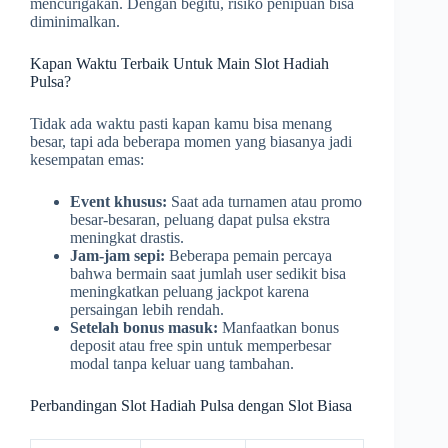
mencurigakan. Dengan begitu, risiko penipuan bisa
diminimalkan.
Kapan Waktu Terbaik Untuk Main Slot Hadiah
Pulsa?
Tidak ada waktu pasti kapan kamu bisa menang
besar, tapi ada beberapa momen yang biasanya jadi
kesempatan emas:
Event khusus:
Saat ada turnamen atau promo
besar-besaran, peluang dapat pulsa ekstra
meningkat drastis.
Jam-jam sepi:
Beberapa pemain percaya
bahwa bermain saat jumlah user sedikit bisa
meningkatkan peluang jackpot karena
persaingan lebih rendah.
Setelah bonus masuk:
Manfaatkan bonus
deposit atau free spin untuk memperbesar
modal tanpa keluar uang tambahan.
Perbandingan Slot Hadiah Pulsa dengan Slot Biasa