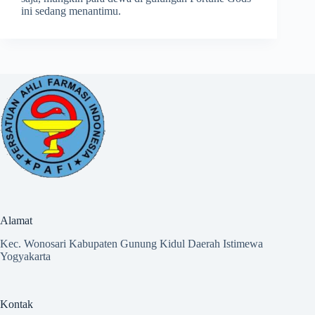
ini sedang menantimu.
Alamat
Kec. Wonosari Kabupaten Gunung Kidul Daerah Istimewa
Yogyakarta
Kontak