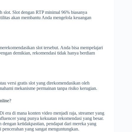
lih slot. Slot dengan RTP minimal 96% biasanya
latilitas akan membantu Anda mengelola keuangan
 merekomendasikan slot tersebut. Anda bisa mempelajari
 Dengan demikian, rekomendasi tidak hanya berdiam
au versi gratis slot yang direkomendasikan oleh
emahami mekanisme permainan tanpa risiko kerugian.
nline?
 Di era di mana konten video menjadi raja, streamer yang
influencer yang punya kekuatan rekomendasi yang besar.
uh dengan ketidakpastian, pendapat dari mereka yang
di pencerahan yang sangat menguntungkan.