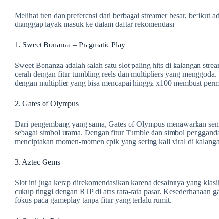
Melihat tren dan preferensi dari berbagai streamer besar, berikut a
dianggap layak masuk ke dalam daftar rekomendasi:
1. Sweet Bonanza – Pragmatic Play
Sweet Bonanza adalah salah satu slot paling hits di kalangan s
cerah dengan fitur tumbling reels dan multipliers yang menggoda. 
dengan multiplier yang bisa mencapai hingga x100 membuat perma
2. Gates of Olympus
Dari pengembang yang sama, Gates of Olympus menawarkan sensa
sebagai simbol utama. Dengan fitur Tumble dan simbol pengganda
menciptakan momen-momen epik yang sering kali viral di kalanga
3. Aztec Gems
Slot ini juga kerap direkomendasikan karena desainnya yang kla
cukup tinggi dengan RTP di atas rata-rata pasar. Kesederhanaan ga
fokus pada gameplay tanpa fitur yang terlalu rumit.